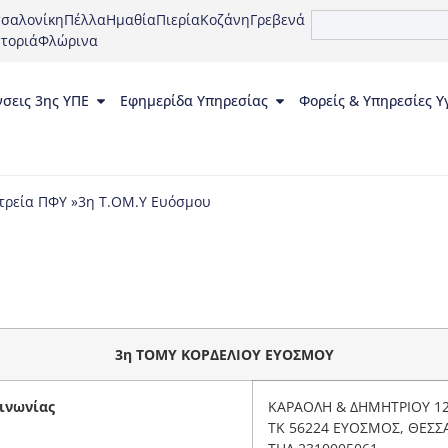
σαλονίκη
Πέλλα
Ημαθία
Πιερία
Κοζάνη
Γρεβενά
τοριά
Φλώρινα
νσεις 3ης ΥΠΕ
Εφημερίδα Υπηρεσίας
Φορείς & Υπηρεσίες Υ
τρεία ΠΦΥ »
3η Τ.ΟΜ.Υ Ευόσμου
3η ΤΟΜΥ ΚΟΡΔΕΛΙΟΥ ΕΥΟΣΜΟΥ
ινωνίας
ΚΑΡΑΟΛΗ & ΔΗΜΗΤΡΙΟΥ 12
ΤΚ 56224 ΕΥΟΣΜΟΣ, ΘΕΣΣ