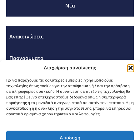
Νέα
Ανακοινώσεις
Προγράμματα
Διαχείριση συναίνεσης
Σεμινάρια - Συνέδρια
Για να παρέχουμε τις καλύτερες εμπειρίες, χρησιμοποιούμε
τεχνολογίες όπως cookies για την αποθήκευση ή / και την πρόσβαση
σε πληροφορίες συσκευής. Η συναίνεση σε αυτές τις τεχνολογίες θα
μας επιτρέψει να επεξεργαστούμε δεδομένα όπως η συμπεριφορά
περιήγησης ή τα μοναδικά αναγνωριστικά σε αυτόν τον ιστότοπο. Η μη
συγκατάθεση ή η ανάκληση της συγκατάθεσης, μπορεί να επηρεάσει
αρνητικά ορισμένα χαρακτηριστικά και λειτουργίες.
Κοινοποίηση:
Αποδοχή