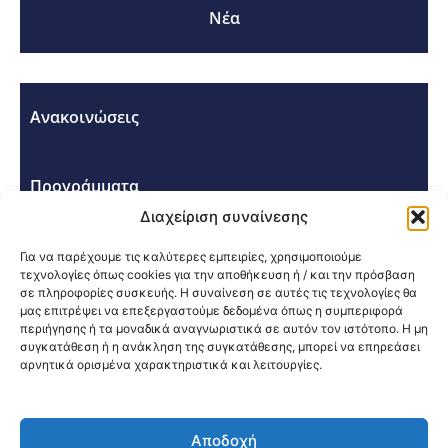
Νέα
Ανακοινώσεις
Προγράμματα
Διαχείριση συναίνεσης
Σεμινάρια - Συνέδρια
Για να παρέχουμε τις καλύτερες εμπειρίες, χρησιμοποιούμε
τεχνολογίες όπως cookies για την αποθήκευση ή / και την πρόσβαση
σε πληροφορίες συσκευής. Η συναίνεση σε αυτές τις τεχνολογίες θα
μας επιτρέψει να επεξεργαστούμε δεδομένα όπως η συμπεριφορά
περιήγησης ή τα μοναδικά αναγνωριστικά σε αυτόν τον ιστότοπο. Η μη
συγκατάθεση ή η ανάκληση της συγκατάθεσης, μπορεί να επηρεάσει
αρνητικά ορισμένα χαρακτηριστικά και λειτουργίες.
Κοινοποίηση:
Αποδοχή