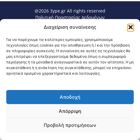
@2026 3ype.gr All rights reserved
Πολιτική Προστασίας Δεδομένων
Θεσσαλονίκη, Ελλάδα
Τηλ: +30 2311 226 200
Διαχείριση συναίνεσης
email: 3ype@3ype.gr
Page Visits:
Website Visits:
00061
1591348
Για να παρέχουμε τις καλύτερες εμπειρίες, χρησιμοποιούμε
τεχνολογίες όπως cookies για την αποθήκευση ή / και την πρόσβαση
σε πληροφορίες συσκευής. Η συναίνεση σε αυτές τις τεχνολογίες θα
μας επιτρέψει να επεξεργαστούμε δεδομένα όπως η συμπεριφορά
περιήγησης ή τα μοναδικά αναγνωριστικά σε αυτόν τον ιστότοπο. Η μη
συγκατάθεση ή η ανάκληση της συγκατάθεσης, μπορεί να επηρεάσει
αρνητικά ορισμένα χαρακτηριστικά και λειτουργίες.
Αποδοχή
Απόρριψη
Προβολή προτιμήσεων