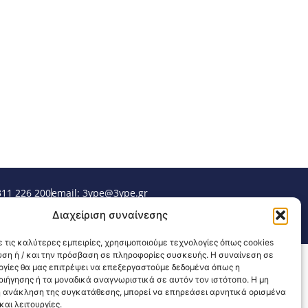
311 226 200
email: 3ype@3ype.gr
sits:
1598266
Διαχείριση συναίνεσης
 τις καλύτερες εμπειρίες, χρησιμοποιούμε τεχνολογίες όπως cookies
υση ή / και την πρόσβαση σε πληροφορίες συσκευής. Η συναίνεση σε
λογίες θα μας επιτρέψει να επεξεργαστούμε δεδομένα όπως η
ιήγησης ή τα μοναδικά αναγνωριστικά σε αυτόν τον ιστότοπο. Η μη
 ανάκληση της συγκατάθεσης, μπορεί να επηρεάσει αρνητικά ορισμένα
αι λειτουργίες.