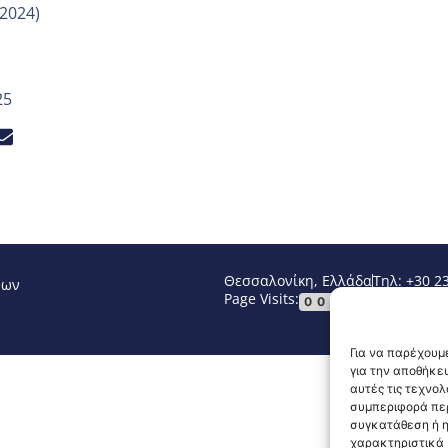
.2024)
25
Θεσσαλονίκη, Ελλάδα
Τηλ: +30 2
νων
Page Visits:
Website Vi
00063
Για να παρέχουμε
για την αποθήκε
αυτές τις τεχνο
συμπεριφορά περ
συγκατάθεση ή η
χαρακτηριστικά κ