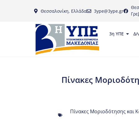
Θεσ
Θεσσαλονίκη, Ελλάδα
3ype@3ype.gr
Γρε
3η ΥΠΕ
Δ/
Πίνακες Μοριοδότη
Πίνακες Μοριοδότησης και Κ