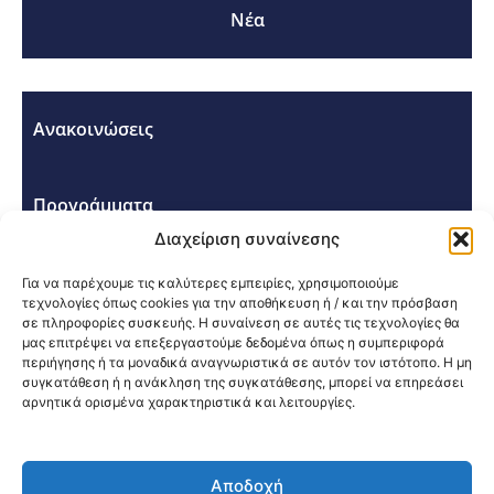
Νέα
Ανακοινώσεις
Προγράμματα
Διαχείριση συναίνεσης
Σεμινάρια - Συνέδρια
Για να παρέχουμε τις καλύτερες εμπειρίες, χρησιμοποιούμε
τεχνολογίες όπως cookies για την αποθήκευση ή / και την πρόσβαση
σε πληροφορίες συσκευής. Η συναίνεση σε αυτές τις τεχνολογίες θα
μας επιτρέψει να επεξεργαστούμε δεδομένα όπως η συμπεριφορά
περιήγησης ή τα μοναδικά αναγνωριστικά σε αυτόν τον ιστότοπο. Η μη
συγκατάθεση ή η ανάκληση της συγκατάθεσης, μπορεί να επηρεάσει
αρνητικά ορισμένα χαρακτηριστικά και λειτουργίες.
Κοινοποίηση:
Αποδοχή