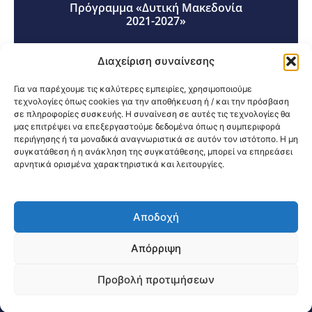
Πρόγραμμα «Δυτική Μακεδονία
2021-2027»
Διαχείριση συναίνεσης
Για να παρέχουμε τις καλύτερες εμπειρίες, χρησιμοποιούμε
τεχνολογίες όπως cookies για την αποθήκευση ή / και την πρόσβαση
σε πληροφορίες συσκευής. Η συναίνεση σε αυτές τις τεχνολογίες θα
Κοινοποίηση:
μας επιτρέψει να επεξεργαστούμε δεδομένα όπως η συμπεριφορά
περιήγησης ή τα μοναδικά αναγνωριστικά σε αυτόν τον ιστότοπο. Η μη
συγκατάθεση ή η ανάκληση της συγκατάθεσης, μπορεί να επηρεάσει
αρνητικά ορισμένα χαρακτηριστικά και λειτουργίες.
Αποδοχή
@2026 3ype.gr All rights reserved
Πολιτική Προστασίας Δεδομένων
Απόρριψη
Θεσσαλονίκη, Ελλάδα
Τηλ: +30 2311 226 200
email: 3ype@3ype.gr
Προβολή προτιμήσεων
Page Visits:
Website Visits:
04225
1590640