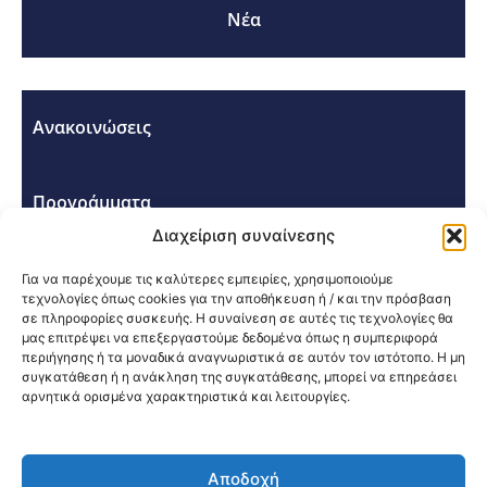
Νέα
Ανακοινώσεις
Προγράμματα
Διαχείριση συναίνεσης
Σεμινάρια - Συνέδρια
Για να παρέχουμε τις καλύτερες εμπειρίες, χρησιμοποιούμε
τεχνολογίες όπως cookies για την αποθήκευση ή / και την πρόσβαση
σε πληροφορίες συσκευής. Η συναίνεση σε αυτές τις τεχνολογίες θα
μας επιτρέψει να επεξεργαστούμε δεδομένα όπως η συμπεριφορά
περιήγησης ή τα μοναδικά αναγνωριστικά σε αυτόν τον ιστότοπο. Η μη
συγκατάθεση ή η ανάκληση της συγκατάθεσης, μπορεί να επηρεάσει
αρνητικά ορισμένα χαρακτηριστικά και λειτουργίες.
Κοινοποίηση:
Αποδοχή