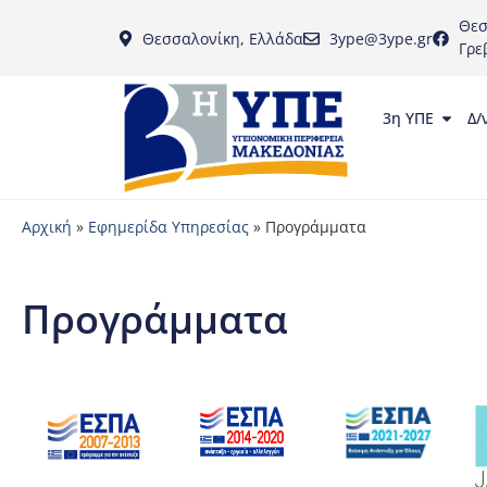
Θεσ
Θεσσαλονίκη, Ελλάδα
3ype@3ype.gr
Γρε
3η ΥΠΕ
Δ/
Αρχική
»
Εφημερίδα Υπηρεσίας
»
Προγράμματα
Προγράμματα