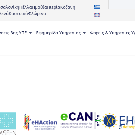
σαλονίκη
Πέλλα
Ημαθία
Πιερία
Κοζάνη
βενά
Καστοριά
Φλώρινα
νσεις 3ης ΥΠΕ
Εφημερίδα Υπηρεσίας
Φορείς & Υπηρεσίες Υ