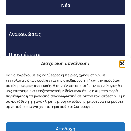
Νέα
Ανακοινώσεις
Προγράμματα
Διαχείριση συναίνεσης
Σεμινάρια - Συνέδρια
Για να παρέχουμε τις καλύτερες εμπειρίες, χρησιμοποιούμε
τεχνολογίες όπως cookies για την αποθήκευση ή / και την πρόσβαση
σε πληροφορίες συσκευής. Η συναίνεση σε αυτές τις τεχνολογίες θα
μας επιτρέψει να επεξεργαστούμε δεδομένα όπως η συμπεριφορά
περιήγησης ή τα μοναδικά αναγνωριστικά σε αυτόν τον ιστότοπο. Η μη
συγκατάθεση ή η ανάκληση της συγκατάθεσης, μπορεί να επηρεάσει
αρνητικά ορισμένα χαρακτηριστικά και λειτουργίες.
Κοινοποίηση:
Αποδοχή