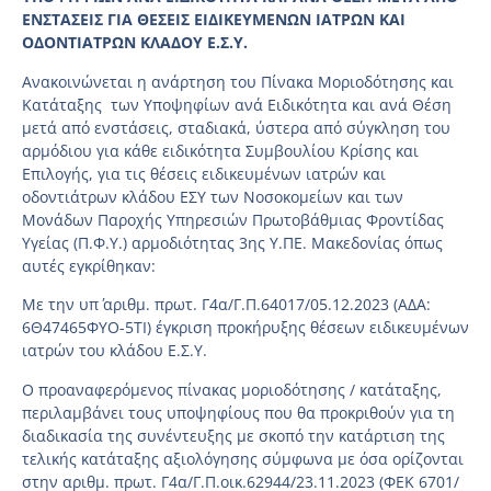
ΕΝΣΤΑΣΕΙΣ ΓΙΑ ΘΕΣΕΙΣ ΕΙΔΙΚΕΥΜΕΝΩΝ ΙΑΤΡΩΝ ΚΑΙ
ΟΔΟΝΤΙΑΤΡΩΝ ΚΛΑΔΟΥ Ε.Σ.Υ.
Ανακοινώνεται η ανάρτηση του Πίνακα Μοριοδότησης και
Κατάταξης των Υποψηφίων ανά Ειδικότητα και ανά Θέση
μετά από ενστάσεις, σταδιακά, ύστερα από σύγκληση του
αρμόδιου για κάθε ειδικότητα Συμβουλίου Κρίσης και
Επιλογής, για τις θέσεις ειδικευμένων ιατρών και
οδοντιάτρων κλάδου ΕΣΥ των Νοσοκομείων και των
Μονάδων Παροχής Υπηρεσιών Πρωτοβάθμιας Φροντίδας
Υγείας (Π.Φ.Υ.) αρμοδιότητας 3ης Υ.ΠΕ. Μακεδονίας όπως
αυτές εγκρίθηκαν:
Με την υπ΄ αριθμ. πρωτ. Γ4α/Γ.Π.64017/05.12.2023 (ΑΔΑ:
6Θ47465ΦΥΟ-5ΤΙ) έγκριση προκήρυξης θέσεων ειδικευμένων
ιατρών του κλάδου Ε.Σ.Υ.
Ο προαναφερόμενος πίνακας μοριοδότησης / κατάταξης,
περιλαμβάνει τους υποψηφίους που θα προκριθούν για τη
διαδικασία της συνέντευξης με σκοπό την κατάρτιση της
τελικής κατάταξης αξιολόγησης σύμφωνα με όσα ορίζονται
στην αριθμ. πρωτ. Γ4α/Γ.Π.οικ.62944/23.11.2023 (ΦΕΚ 6701/