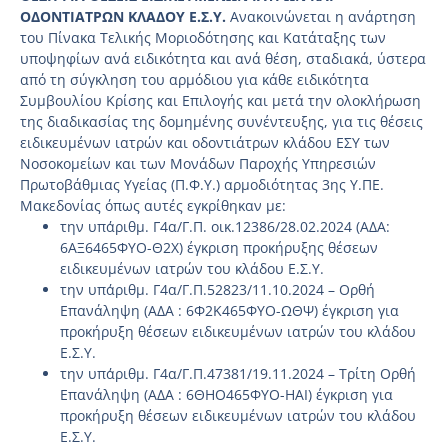
ΟΔΟΝΤΙΑΤΡΩΝ ΚΛΑΔΟΥ Ε.Σ.Υ.
Ανακοινώνεται η ανάρτηση
του Πίνακα Τελικής Μοριοδότησης και Κατάταξης των
υποψηφίων ανά ειδικότητα και ανά θέση, σταδιακά, ύστερα
από τη σύγκληση του αρμόδιου για κάθε ειδικότητα
Συμβουλίου Κρίσης και Επιλογής και μετά την ολοκλήρωση
της διαδικασίας της δομημένης συνέντευξης, για τις θέσεις
ειδικευμένων ιατρών και οδοντιάτρων κλάδου ΕΣΥ των
Νοσοκομείων και των Μονάδων Παροχής Υπηρεσιών
Πρωτοβάθμιας Υγείας (Π.Φ.Υ.) αρμοδιότητας 3ης Υ.ΠΕ.
Μακεδονίας όπως αυτές εγκρίθηκαν με:
την υπ΄αριθμ. Γ4α/Γ.Π. οικ.12386/28.02.2024 (ΑΔΑ:
6ΑΞ6465ΦΥΟ-Θ2Χ) έγκριση προκήρυξης θέσεων
ειδικευμένων ιατρών του κλάδου Ε.Σ.Υ.
την υπ΄αριθμ. Γ4α/Γ.Π.52823/11.10.2024 – Ορθή
Επανάληψη (ΑΔΑ : 6Φ2Κ465ΦΥΟ-ΩΘΨ) έγκριση για
προκήρυξη θέσεων ειδικευμένων ιατρών του κλάδου
Ε.Σ.Υ.
την υπ΄αριθμ. Γ4α/Γ.Π.47381/19.11.2024 – Τρίτη Ορθή
Επανάληψη (ΑΔΑ : 6ΘΗΟ465ΦΥΟ-ΗΑΙ) έγκριση για
προκήρυξη θέσεων ειδικευμένων ιατρών του κλάδου
Ε.Σ.Υ.