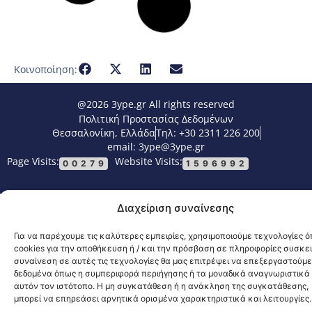
Κοινοποίηση:
@2026 3ype.gr All rights reserved
Πολιτική Προστασίας Δεδομένων
Θεσσαλονίκη, Ελλάδα
Τηλ: +30 2311 226 200
email: 3ype@3ype.gr
Page Visits:
Website Visits:
00279
1596992
Διαχείριση συναίνεσης
Για να παρέχουμε τις καλύτερες εμπειρίες, χρησιμοποιούμε τεχνολογίες 
cookies για την αποθήκευση ή / και την πρόσβαση σε πληροφορίες συσκε
συναίνεση σε αυτές τις τεχνολογίες θα μας επιτρέψει να επεξεργαστούμε
δεδομένα όπως η συμπεριφορά περιήγησης ή τα μοναδικά αναγνωριστικά
αυτόν τον ιστότοπο. Η μη συγκατάθεση ή η ανάκληση της συγκατάθεσης,
μπορεί να επηρεάσει αρνητικά ορισμένα χαρακτηριστικά και λειτουργίες.