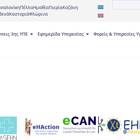
σαλονίκη
Πέλλα
Ημαθία
Πιερία
Κοζάνη
βενά
Καστοριά
Φλώρινα
νσεις 3ης ΥΠΕ
Εφημερίδα Υπηρεσίας
Φορείς & Υπηρεσίες Υ