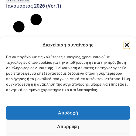
Ιανουάριος 2026 (Ver.1)
Διαχείριση συναίνεσης
Για να παρέχουμε τις καλύτερες εμπειρίες, χρησιμοποιούμε
τεχνολογίες όπως cookies για την αποθήκευση ή / και την πρόσβαση
σε πληροφορίες συσκευής. Η συναίνεση σε αυτές τις τεχνολογίες θα
μας επιτρέψει να επεξεργαστούμε δεδομένα όπως η συμπεριφορά
περιήγησης ή τα μοναδικά αναγνωριστικά σε αυτόν τον ιστότοπο. Η μη
συγκατάθεση ή η ανάκληση της συγκατάθεσης, μπορεί να επηρεάσει
αρνητικά ορισμένα χαρακτηριστικά και λειτουργίες.
Αποδοχή
@2026 3ype.gr All rights reserved
Πολιτική Προστασίας Δεδομένων
Απόρριψη
Θεσσαλονίκη, Ελλάδα
Τηλ: +30 2311 226 200
email: 3ype@3ype.gr