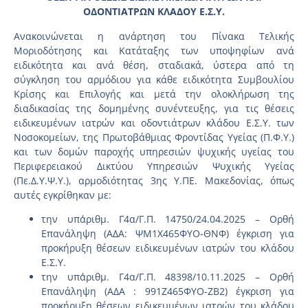
ΟΔΟΝΤΙΑΤΡΩΝ ΚΛΑΔΟΥ Ε.Σ.Υ.
Ανακοινώνεται η ανάρτηση του Πίνακα Τελικής
Μοριοδότησης και Κατάταξης των υποψηφίων ανά
ειδικότητα και ανά θέση, σταδιακά, ύστερα από τη
σύγκληση του αρμόδιου για κάθε ειδικότητα Συμβουλίου
Κρίσης και Επιλογής και μετά την ολοκλήρωση της
διαδικασίας της δομημένης συνέντευξης, για τις θέσεις
ειδικευμένων ιατρών και οδοντιάτρων κλάδου Ε.Σ.Υ. των
Νοσοκομείων, της Πρωτοβάθμιας Φροντίδας Υγείας (Π.Φ.Υ.)
και των δομών παροχής υπηρεσιών ψυχικής υγείας του
Περιφερειακού Δικτύου Υπηρεσιών Ψυχικής Υγείας
(Πε.Δ.Υ.Ψ.Υ.), αρμοδιότητας 3ης Υ.ΠΕ. Μακεδονίας, όπως
αυτές εγκρίθηκαν με:
την υπ΄αριθμ. Γ4α/Γ.Π. 14750/24.04.2025 – Ορθή
Επανάληψη (ΑΔΑ: ΨΜ1Χ465ΦΥΟ-ΘΝΦ) έγκριση για
προκήρυξη θέσεων ειδικευμένων ιατρών του κλάδου
Ε.Σ.Υ.
την υπ΄αριθμ. Γ4α/Γ.Π. 48398/10.11.2025 – Ορθή
Επανάληψη (ΑΔΑ : 991Ζ465ΦΥΟ-ΖΒ2) έγκριση για
προκήρυξη θέσεων ειδικευμένων ιατρών του κλάδου