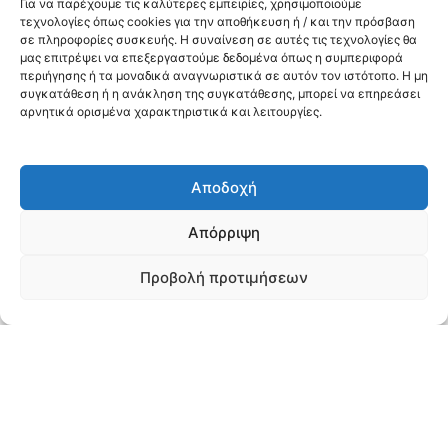
Για να παρέχουμε τις καλύτερες εμπειρίες, χρησιμοποιούμε
ΟΡΘΟΠΑΙΔΙΚΗ ΚΑΙ ΤΡΑΥΜΑΤΟΛΟΓΙΑ για ΠΦΥ
τεχνολογίες όπως cookies για την αποθήκευση ή / και την πρόσβαση
σε πληροφορίες συσκευής. Η συναίνεση σε αυτές τις τεχνολογίες θα
μας επιτρέψει να επεξεργαστούμε δεδομένα όπως η συμπεριφορά
περιήγησης ή τα μοναδικά αναγνωριστικά σε αυτόν τον ιστότοπο. Η μη
05/02/2026
συγκατάθεση ή η ανάκληση της συγκατάθεσης, μπορεί να επηρεάσει
Πίνακας Τελικής Μοριοδότησης και Κατάταξης –
αρνητικά ορισμένα χαρακτηριστικά και λειτουργίες.
ΜΑΙΕΥΤΙΚΗ ΚΑΙ ΓΥΝΑΙΚΟΛΟΓΙΑ για θέσεις Διευθυντή
μετά από αναπομπή
Αποδοχή
05/02/2026
Απόρριψη
Πίνακας Τελικής Μοριοδότησης και Κατάταξης –
ΕΠΑΝΑΛΗΠΤΙΚΗ ΑΝΑΡΤΗΣΗ ΧΩΡΙΣ ΜΕΤΑΒΟΛΗ ΣΤΑ
Προβολή προτιμήσεων
ΑΞΙΟΛΟΓΟΥΜΕΝΑ ΣΤΟΙΧΕΙΑ – ΜΑΙΕΥΤΙΚΗ ΚΑΙ
ΓΥΝΑΙΚΟΛΟΓΙΑ για θέση Επιμελητή Β μετά από
αναπομπή
05/02/2026
Πίνακας Τελικής Μοριοδότησης και Κατάταξης –
ΕΣΩΤΕΡΙΚΗ ΠΑΘΟΛΟΓΙΑ για ΠΦΥ