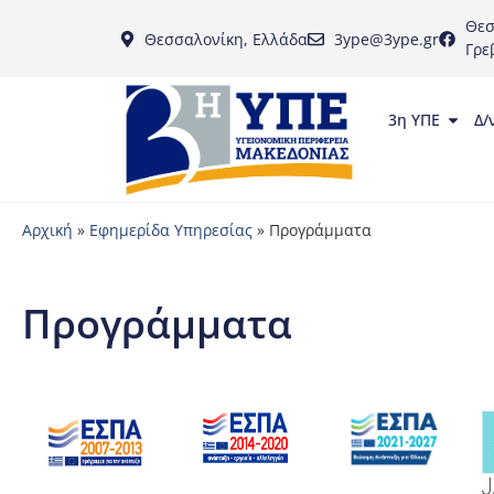
Θεσ
Θεσσαλονίκη, Ελλάδα
3ype@3ype.gr
Γρε
3η ΥΠΕ
Δ/
Αρχική
»
Εφημερίδα Υπηρεσίας
»
Προγράμματα
Προγράμματα