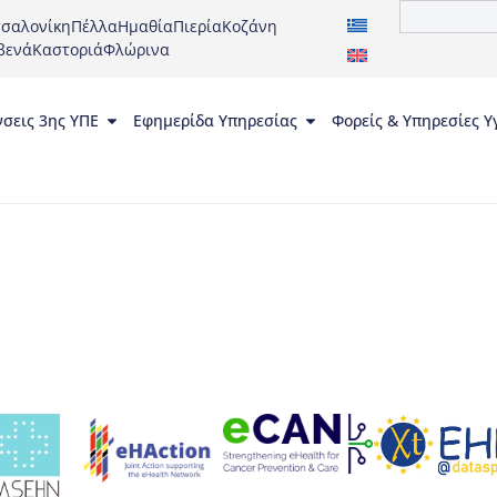
σαλονίκη
Πέλλα
Ημαθία
Πιερία
Κοζάνη
βενά
Καστοριά
Φλώρινα
νσεις 3ης ΥΠΕ
Εφημερίδα Υπηρεσίας
Φορείς & Υπηρεσίες Υ