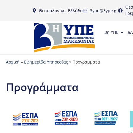
Θεσ
Θεσσαλονίκη, Ελλάδα
3ype@3ype.gr
Γρε
3η ΥΠΕ
Δ/
Αρχική
»
Εφημερίδα Υπηρεσίας
»
Προγράμματα
Προγράμματα