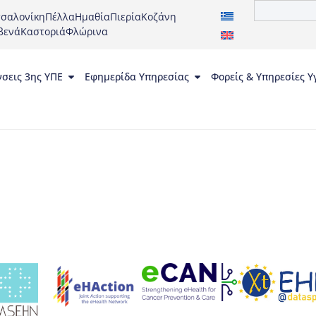
σαλονίκη
Πέλλα
Ημαθία
Πιερία
Κοζάνη
βενά
Καστοριά
Φλώρινα
νσεις 3ης ΥΠΕ
Εφημερίδα Υπηρεσίας
Φορείς & Υπηρεσίες Υ