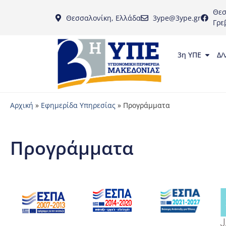
Θεσ
Θεσσαλονίκη, Ελλάδα
3ype@3ype.gr
Γρε
3η ΥΠΕ
Δ/
Αρχική
»
Εφημερίδα Υπηρεσίας
»
Προγράμματα
Προγράμματα