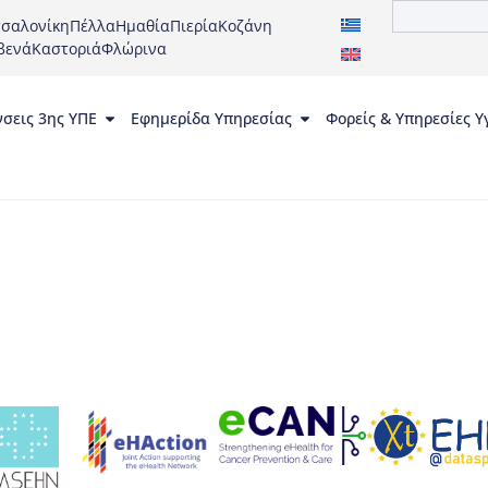
σαλονίκη
Πέλλα
Ημαθία
Πιερία
Κοζάνη
βενά
Καστοριά
Φλώρινα
νσεις 3ης ΥΠΕ
Εφημερίδα Υπηρεσίας
Φορείς & Υπηρεσίες Υ