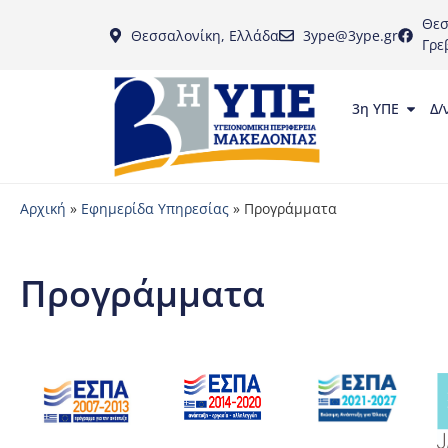
Θεσ
Θεσσαλονίκη, Ελλάδα
3ype@3ype.gr
Γρε
3η ΥΠΕ
Δ/
Αρχική
»
Εφημερίδα Υπηρεσίας
»
Προγράμματα
Προγράμματα