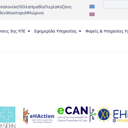
σαλονίκη
Πέλλα
Ημαθία
Πιερία
Κοζάνη
βενά
Καστοριά
Φλώρινα
νσεις 3ης ΥΠΕ
Εφημερίδα Υπηρεσίας
Φορείς & Υπηρεσίες Υ