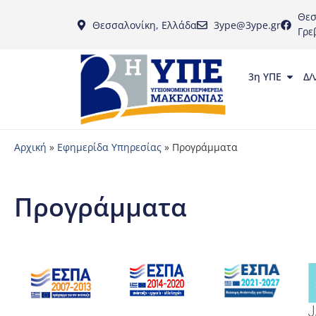
Θεσ
Θεσσαλονίκη, Ελλάδα
3ype@3ype.gr
Γρε
3η ΥΠΕ
Δ/
Αρχική
»
Εφημερίδα Υπηρεσίας
»
Προγράμματα
Προγράμματα