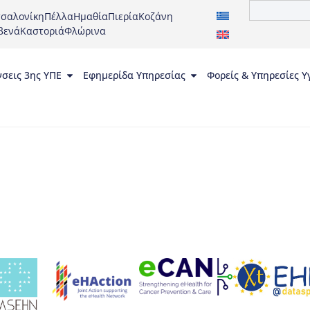
σαλονίκη
Πέλλα
Ημαθία
Πιερία
Κοζάνη
βενά
Καστοριά
Φλώρινα
νσεις 3ης ΥΠΕ
Εφημερίδα Υπηρεσίας
Φορείς & Υπηρεσίες Υ