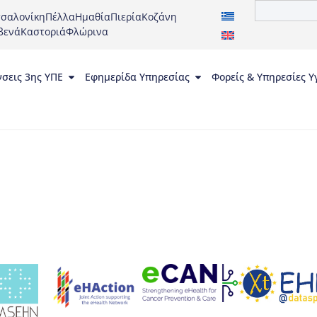
σαλονίκη
Πέλλα
Ημαθία
Πιερία
Κοζάνη
βενά
Καστοριά
Φλώρινα
νσεις 3ης ΥΠΕ
Εφημερίδα Υπηρεσίας
Φορείς & Υπηρεσίες Υ