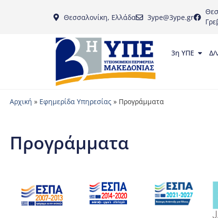
Θεσ
Θεσσαλονίκη, Ελλάδα
3ype@3ype.gr
Γρε
3η ΥΠΕ
Δ/
Αρχική
»
Εφημερίδα Υπηρεσίας
»
Προγράμματα
Προγράμματα