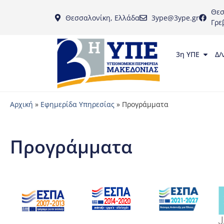
Θεσ
Θεσσαλονίκη, Ελλάδα
3ype@3ype.gr
Γρε
3η ΥΠΕ
Δ/
Αρχική
»
Εφημερίδα Υπηρεσίας
»
Προγράμματα
Προγράμματα