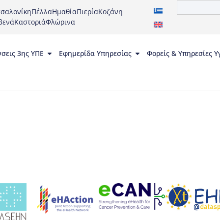
σαλονίκη
Πέλλα
Ημαθία
Πιερία
Κοζάνη
βενά
Καστοριά
Φλώρινα
νσεις 3ης ΥΠΕ
Εφημερίδα Υπηρεσίας
Φορείς & Υπηρεσίες Υ