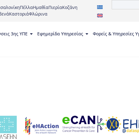
σαλονίκη
Πέλλα
Ημαθία
Πιερία
Κοζάνη
βενά
Καστοριά
Φλώρινα
νσεις 3ης ΥΠΕ
Εφημερίδα Υπηρεσίας
Φορείς & Υπηρεσίες Υ