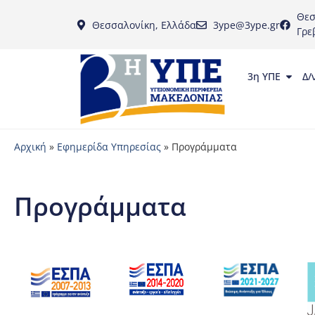
Θεσ
Θεσσαλονίκη, Ελλάδα
3ype@3ype.gr
Γρε
3η ΥΠΕ
Δ/
Αρχική
»
Εφημερίδα Υπηρεσίας
»
Προγράμματα
Προγράμματα