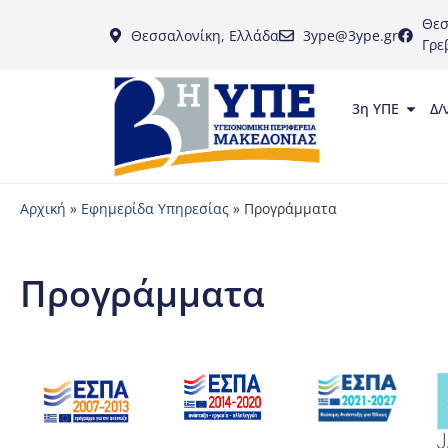
Θεσ
Θεσσαλονίκη, Ελλάδα
3ype@3ype.gr
Γρε
3η ΥΠΕ
Δ/
Αρχική
»
Εφημερίδα Υπηρεσίας
»
Προγράμματα
Προγράμματα