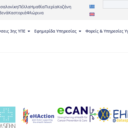
σαλονίκη
Πέλλα
Ημαθία
Πιερία
Κοζάνη
βενά
Καστοριά
Φλώρινα
νσεις 3ης ΥΠΕ
Εφημερίδα Υπηρεσίας
Φορείς & Υπηρεσίες Υ