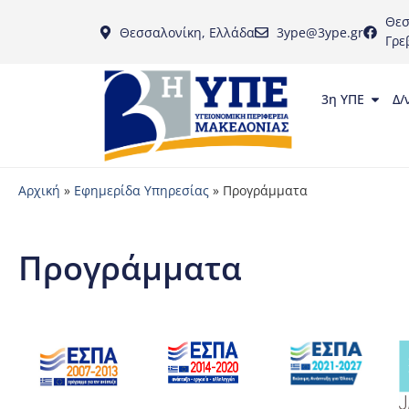
Θεσ
Θεσσαλονίκη, Ελλάδα
3ype@3ype.gr
Γρε
3η ΥΠΕ
Δ/
Αρχική
»
Εφημερίδα Υπηρεσίας
»
Προγράμματα
Προγράμματα