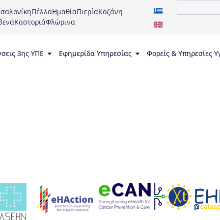
σαλονίκη
Πέλλα
Ημαθία
Πιερία
Κοζάνη
βενά
Καστοριά
Φλώρινα
νσεις 3ης ΥΠΕ
Εφημερίδα Υπηρεσίας
Φορείς & Υπηρεσίες Υ