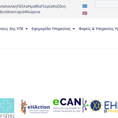
σαλονίκη
Πέλλα
Ημαθία
Πιερία
Κοζάνη
βενά
Καστοριά
Φλώρινα
νσεις 3ης ΥΠΕ
Εφημερίδα Υπηρεσίας
Φορείς & Υπηρεσίες Υ