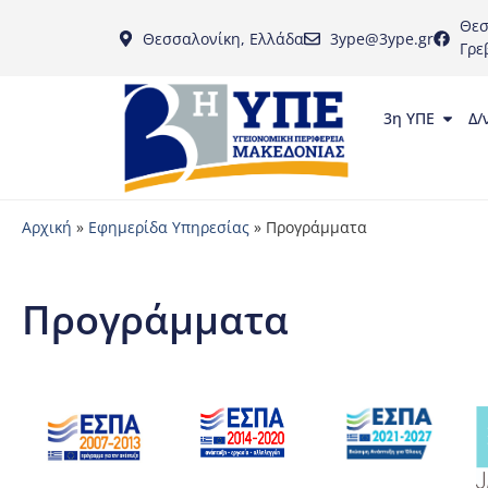
Θεσ
Θεσσαλονίκη, Ελλάδα
3ype@3ype.gr
Γρε
3η ΥΠΕ
Δ/
Αρχική
»
Εφημερίδα Υπηρεσίας
»
Προγράμματα
Προγράμματα