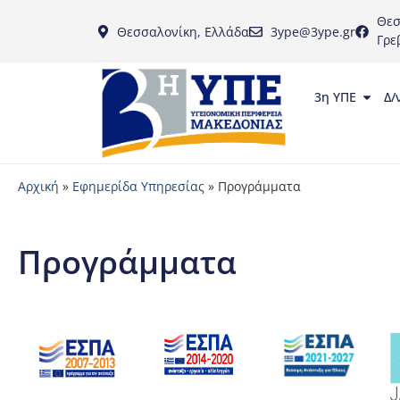
Θεσ
Θεσσαλονίκη, Ελλάδα
3ype@3ype.gr
Γρε
3η ΥΠΕ
Δ/
Αρχική
»
Εφημερίδα Υπηρεσίας
»
Προγράμματα
Προγράμματα