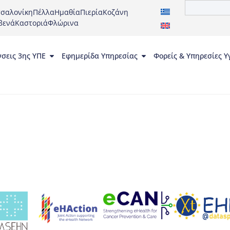
σαλονίκη
Πέλλα
Ημαθία
Πιερία
Κοζάνη
βενά
Καστοριά
Φλώρινα
νσεις 3ης ΥΠΕ
Εφημερίδα Υπηρεσίας
Φορείς & Υπηρεσίες Υ