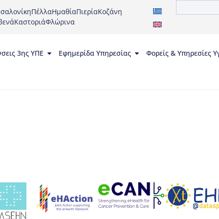
σαλονίκη
Πέλλα
Ημαθία
Πιερία
Κοζάνη
βενά
Καστοριά
Φλώρινα
νσεις 3ης ΥΠΕ
Εφημερίδα Υπηρεσίας
Φορείς & Υπηρεσίες Υ