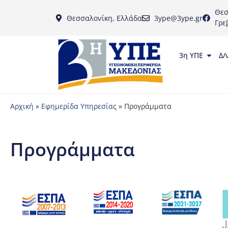
Θεσ
Θεσσαλονίκη, Ελλάδα
3ype@3ype.gr
Γρε
3η ΥΠΕ
Δ/
Αρχική
»
Εφημερίδα Υπηρεσίας
»
Προγράμματα
Προγράμματα