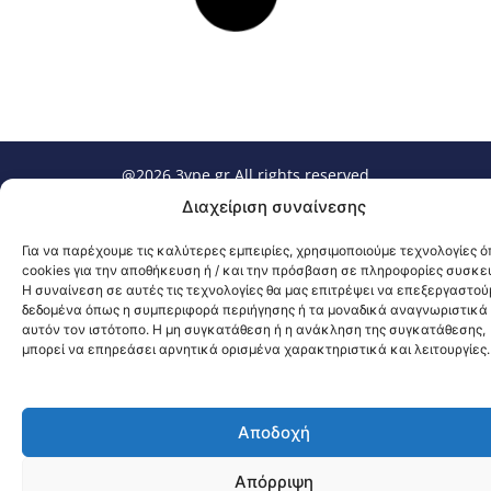
@2026 3ype.gr All rights reserved
Πολιτική Προστασίας Δεδομένων
Διαχείριση συναίνεσης
Θεσσαλονίκη, Ελλάδα
Τηλ: +30 2311 226 200
email: 3ype@3ype.gr
Για να παρέχουμε τις καλύτερες εμπειρίες, χρησιμοποιούμε τεχνολογίες 
Page Visits:
Website Visits:
00019
1595400
cookies για την αποθήκευση ή / και την πρόσβαση σε πληροφορίες συσκε
Η συναίνεση σε αυτές τις τεχνολογίες θα μας επιτρέψει να επεξεργαστού
δεδομένα όπως η συμπεριφορά περιήγησης ή τα μοναδικά αναγνωριστικά
αυτόν τον ιστότοπο. Η μη συγκατάθεση ή η ανάκληση της συγκατάθεσης,
μπορεί να επηρεάσει αρνητικά ορισμένα χαρακτηριστικά και λειτουργίες.
Αποδοχή
Απόρριψη