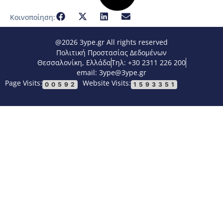
Κοινοποίηση:
@2026 3ype.gr All rights reserved
Πολιτική Προστασίας Δεδομένων
Θεσσαλονίκη, Ελλάδα
Τηλ: +30 2311 226 200
email: 3ype@3ype.gr
Page Visits:
Website Visits:
00592
1593351